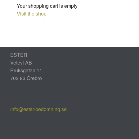
Your shopping cart is empty
Visit the shop
ESTER
Vetevi AB
Bruksgatan 11
702 83 Örebro
info@ester-bedomning.se