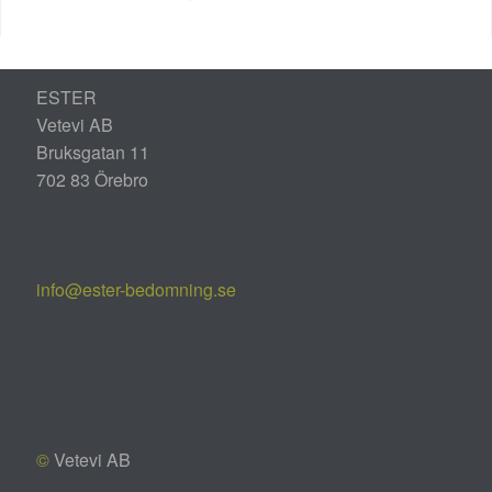
ESTER
Vetevi AB
Bruksgatan 11
702 83 Örebro
info@ester-bedomning.se
©
Vetevi AB